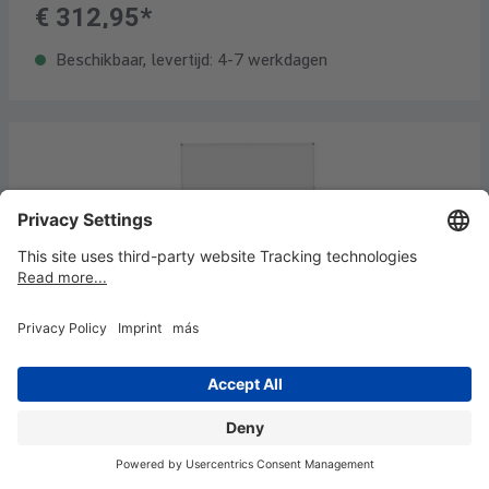
€ 312,95*
Beschikbaar, levertijd: 4-7 werkdagen
Verrijdbaar Whitebord MAULstandaard,
kantelb. 90 x 120 cm
€ 427,95*