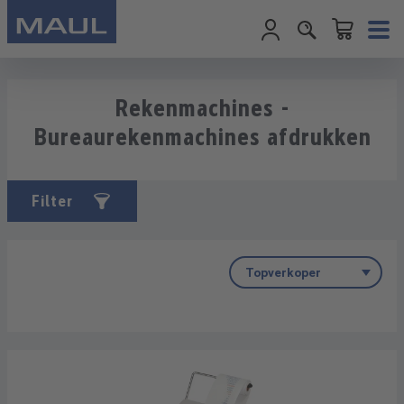
Winkelwagentje
Ga naar de hoofdinhoud
Rekenmachines -
Bureaurekenmachines afdrukken
Filter