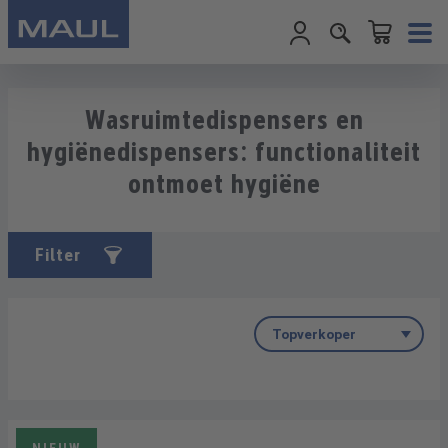
Winkelwagentje
Ga naar de hoofdinhoud
Wasruimtedispensers en
hygiënedispensers: functionaliteit
ontmoet hygiëne
Filter