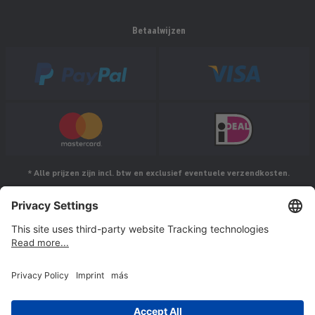
Betaalwijzen
* Alle prijzen zijn incl. btw en exclusief eventuele verzendkosten.
Volg ons op
© Jakob Maul GmbH,