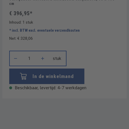
cm
€ 396,95*
Inhoud:
1 stuk
* incl. BTW excl. eventuele verzendkosten
Net: € 328,06
Producthoeveelheid: Voer de gewenste hoeveelheid in of gebrui
stuk
In de winkelmand
Beschikbaar, levertijd: 4-7 werkdagen