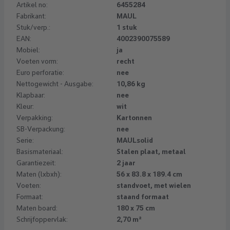
Artikel no:
6455284
Fabrikant:
MAUL
Stuk/verp.:
1 stuk
EAN:
4002390075589
Mobiel:
ja
Voeten vorm:
recht
Euro perforatie:
nee
Nettogewicht - Ausgabe:
10,86 kg
Klapbaar:
nee
Kleur:
wit
Verpakking:
Kartonnen
SB-Verpackung:
nee
Serie:
MAULsolid
Basismateriaal:
Stalen plaat, metaal
Garantiezeit:
2 jaar
Maten (lxbxh):
56 x 83.8 x 189.4 cm
Voeten:
standvoet, met wielen
Formaat:
staand formaat
Maten board:
180 x 75 cm
Schrijfoppervlak:
2,70 m²