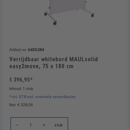
Artikel no:
6455284
Verrijdbaar whitebord MAULsolid
easy2move, 75 x 180 cm
€ 396,95*
Inhoud:
1 stuk
* incl. BTW excl. eventuele verzendkosten
Net: € 328,06
Producthoeveelheid: Voer de gewenste hoeveelheid in of gebru
stuk