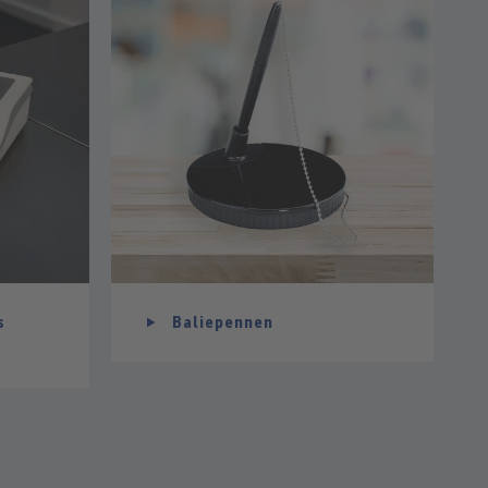
s
Baliepennen