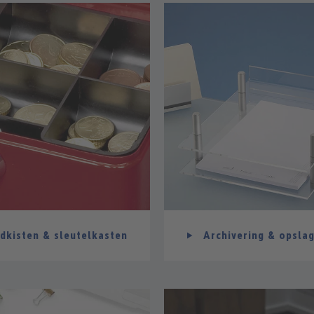
dkisten & sleutelkasten
Archivering & opsla