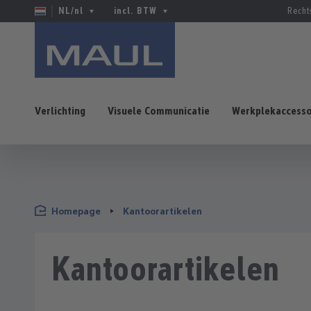
NL/nl
incl. BTW
Recht
Verlichting
Visuele Communicatie
Werkplekaccesso
naar de hoofdinhoud
Ga naar de zoekopdracht
Ga naar de hoofdnavigatie
Homepage
Kantoorartikelen
Kantoorartikelen