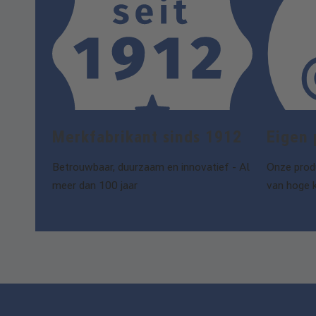
Merk­fabrikant sinds 1912
Eigen 
Betrouwbaar, duurzaam en innovatief - Al
Onze produ
meer dan 100 jaar
van hoge 