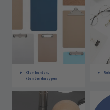
Klemborden,
Re
klembordmappen