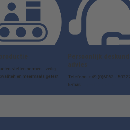
productie
Persoonlijk deskund
advies
cten stellen normen - veilig,
kwaliteit en meermaals getest.
Telefoon: +49 (0)6063 - 5022
E-mail:
export@maul.de