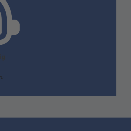
ig
70