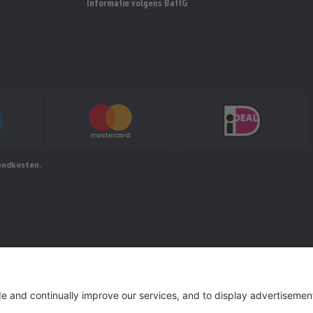
Informatie volgens BattG
zendkosten.