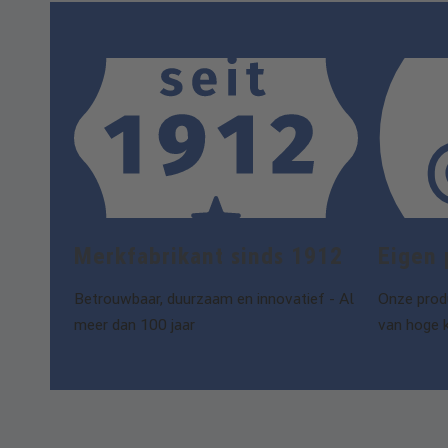
Merk­fabrikant sinds 1912
Eigen 
Betrouwbaar, duurzaam en innovatief - Al
Onze produ
meer dan 100 jaar
van hoge 