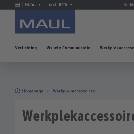
NL/nl
incl. BTW
Recht
Verlichting
Visuele Communicatie
Werkplekaccesso
naar de hoofdinhoud
Ga naar de zoekopdracht
Ga naar de hoofdnavigatie
Homepage
Werkplekaccessoires
Werkplekaccessoir