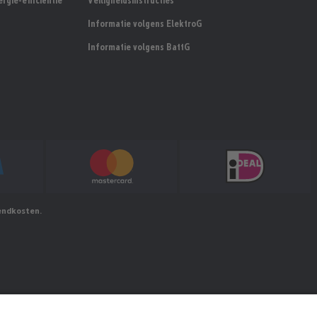
rgie-efficiëntie
Veiligheidsinstructies
Informatie volgens ElektroG
Informatie volgens BattG
zendkosten.