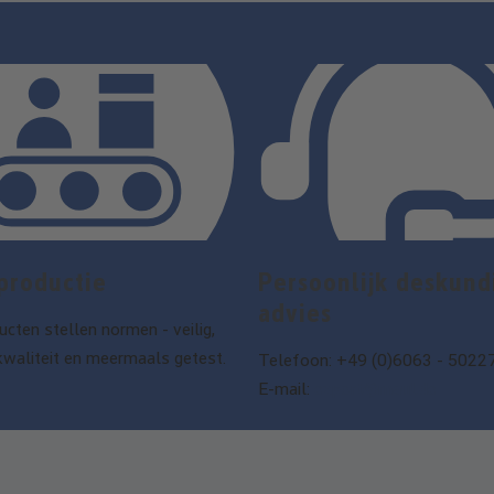
productie
Persoonlijk deskund
advies
cten stellen normen - veilig,
kwaliteit en meermaals getest.
Telefoon: +49 (0)6063 - 5022
E-mail:
export@maul.de