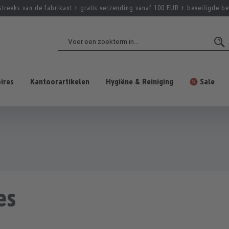
streeks van de fabrikant + gratis verzending vanaf 100 EUR + beveiligde be
ires
Kantoorartikelen
Hygiëne & Reiniging
Sale
es