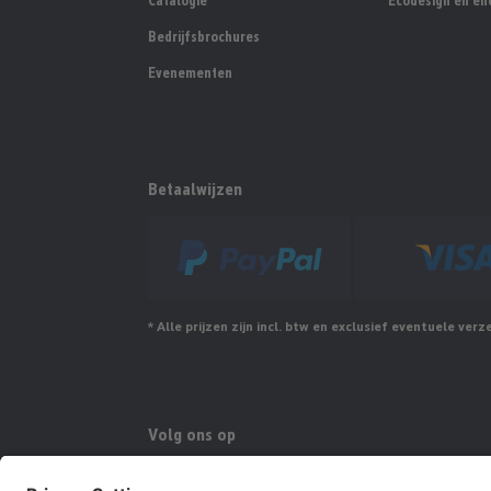
Catalogie
Ecodesign en ene
Bedrijfsbrochures
Evenementen
Betaalwijzen
* Alle prijzen zijn incl. btw en exclusief eventuele ver
Volg ons op