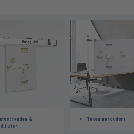
neetbanden &
Tekeninghouders
dlijsten