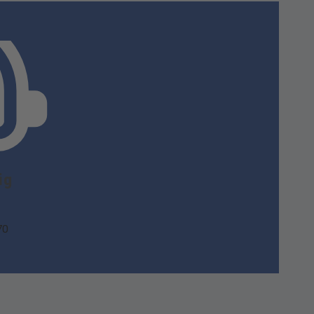
ig
70