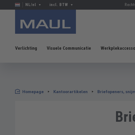
NL/nl
incl. BTW
Recht
Verlichting
Visuele Communicatie
Werkplekaccesso
naar de hoofdinhoud
Ga naar de zoekopdracht
Ga naar de hoofdnavigatie
Homepage
Kantoorartikelen
Briefopeners, snij
Bri