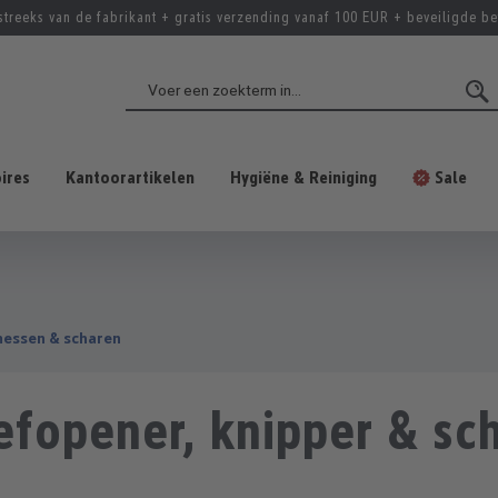
streeks van de fabrikant + gratis verzending vanaf 100 EUR + beveiligde be
ires
Kantoorartikelen
Hygiëne & Reiniging
Sale
messen & scharen
efopener, knipper & sc