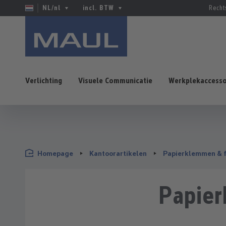
NL/nl
incl. BTW
Recht
Verlichting
Visuele Communicatie
Werkplekaccesso
naar de hoofdinhoud
Ga naar de zoekopdracht
Ga naar de hoofdnavigatie
Homepage
Kantoorartikelen
Papierklemmen & 
Papie