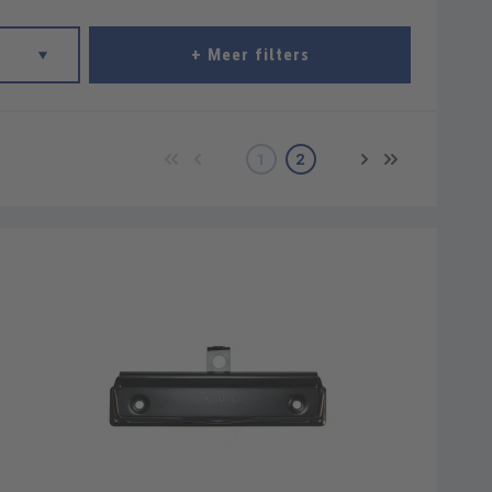
+ Meer filters
1
2
Pagina
Pagina