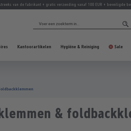
streeks van de fabrikant + gratis verzending vanaf 100 EUR + beveiligde be
ires
Kantoorartikelen
Hygiëne & Reiniging
Sale
foldbackklemmen
rklemmen & foldbackk