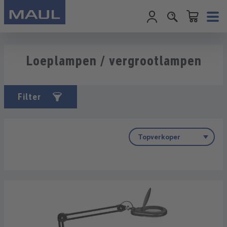
Winkelwagentje
Ga naar de hoofdinhoud
Loeplampen / vergrootlampen
Filter