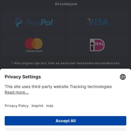
Betaalwijzen
* Alle prijzen zijn incl. btw en exclusief eventuele verzendkosten.
Volg ons op
© Jakob Maul GmbH,
Jakob-Maul-Str. 17, 64732 Bad König, Duitsland