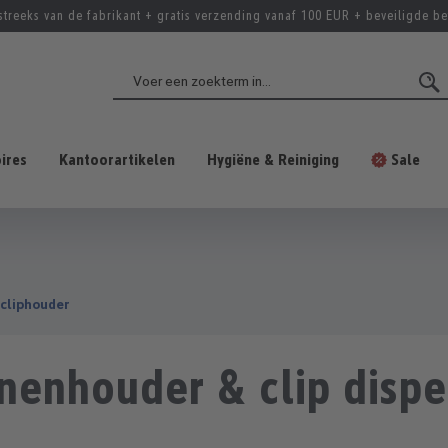
streeks van de fabrikant + gratis verzending vanaf 100 EUR + beveiligde be
ires
Kantoorartikelen
Hygiëne & Reiniging
Sale
cliphouder
nenhouder & clip dispe