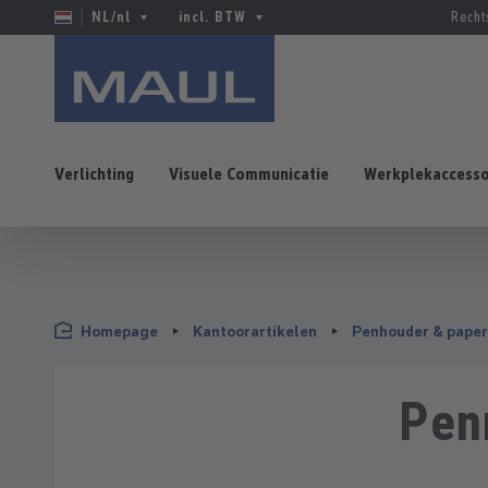
NL/nl
incl. BTW
Recht
Verlichting
Visuele Communicatie
Werkplekaccesso
naar de hoofdinhoud
Ga naar de zoekopdracht
Ga naar de hoofdnavigatie
Homepage
Kantoorartikelen
Penhouder & paper
Pen