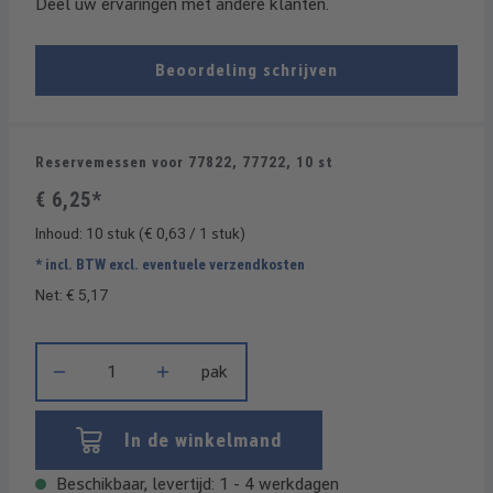
Deel uw ervaringen met andere klanten.
Beoordeling schrijven
Reservemessen voor 77822, 77722, 10 st
€ 6,25*
Inhoud:
10 stuk
(€ 0,63 / 1 stuk)
* incl. BTW excl. eventuele verzendkosten
Net: € 5,17
Producthoeveelheid: Voer de gewenste hoeveelheid in of gebrui
pak
In de winkelmand
Beschikbaar, levertijd: 1 - 4 werkdagen