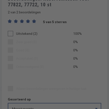
77822, 77722, 10 st
2 van 2 beoordelingen
5 van 5 sterren
Gemiddelde waardering van 5 van 5 sterren
Uitstekend (2)
100%
Zeer goed (0)
0%
Goed (0)
0%
Acceptabel (0)
0%
Onbevredigend (0)
0%
Alleen beoordelingen weergeven in huidige taal.
Gesorteerd op