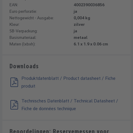
EAN:
4002390036856
Euro perforatie:
ja
Nettogewicht - Ausgabe:
0,004 kg
Kleur:
zilver
SB-Verpackung:
ja
Basismateriaal:
metaal
Maten (lxbxh):
6.1 x 1.9 x 0.06 cm
Downloads
Produktdatenblatt / Product datasheet / Fiche
produit
Technisches Datenblatt / Technical Datasheet /
Fiche de données technique
Beoordelingen: Reservemessen voor