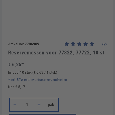
Artikel no:
7786909
(2)
Gemiddelde waardering van 5
Reservemessen voor 77822, 77722, 10 st
€ 6,25*
Inhoud:
10 stuk
(€ 0,63 / 1 stuk)
* incl. BTW excl. eventuele verzendkosten
Net: € 5,17
Producthoeveelheid: Voer de gewenste hoeveelheid in of gebru
pak