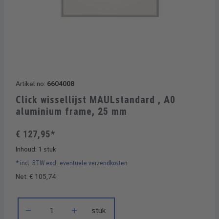
Artikel no:
6604008
Click wissellijst MAULstandard , A0
aluminium frame, 25 mm
€ 127,95*
Inhoud:
1 stuk
* incl. BTW excl. eventuele verzendkosten
Net: € 105,74
Producthoeveelheid: Voer de gewenste hoeveelheid in of gebru
stuk