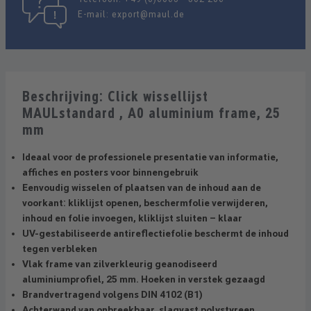
E-mail:
export@maul.de
Beschrijving: Click wissellijst
MAULstandard , A0 aluminium frame, 25
mm
Ideaal voor de professionele presentatie van informatie,
affiches en posters voor binnengebruik
Eenvoudig wisselen of plaatsen van de inhoud aan de
voorkant: kliklijst openen, beschermfolie verwijderen,
inhoud en folie invoegen, kliklijst sluiten – klaar
UV-gestabiliseerde antireflectiefolie beschermt de inhoud
tegen verbleken
Vlak frame van zilverkleurig geanodiseerd
aluminiumprofiel, 25 mm. Hoeken in verstek gezaagd
Brandvertragend volgens DIN 4102 (B1)
Achterwand van onbreekbaar, slagvast polystyreen