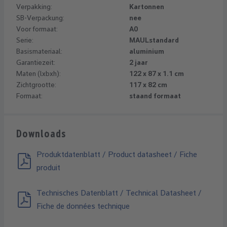
Verpakking:
Kartonnen
SB-Verpackung:
nee
Voor formaat:
A0
Serie:
MAULstandard
Basismateriaal:
aluminium
Garantiezeit:
2 jaar
Maten (lxbxh):
122 x 87 x 1.1 cm
Zichtgrootte:
117 x 82 cm
Formaat:
staand formaat
Downloads
Produktdatenblatt / Product datasheet / Fiche
produit
Technisches Datenblatt / Technical Datasheet /
Fiche de données technique