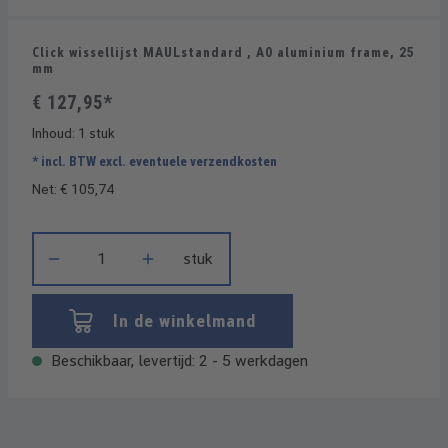
Click wissellijst MAULstandard , A0 aluminium frame, 25
mm
€ 127,95*
Inhoud:
1 stuk
* incl. BTW excl. eventuele verzendkosten
Net: € 105,74
Producthoeveelheid: Voer de gewenste hoeveelheid in of gebrui
stuk
In de winkelmand
Beschikbaar, levertijd: 2 - 5 werkdagen