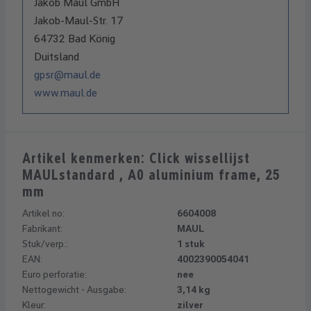
Jakob Maul GmbH
Jakob-Maul-Str. 17
64732 Bad König
Duitsland
gpsr@maul.de
www.maul.de
Artikel kenmerken: Click wissellijst
MAULstandard , A0 aluminium frame, 25
mm
Artikel no:
6604008
Fabrikant:
MAUL
Stuk/verp.:
1 stuk
EAN:
4002390054041
Euro perforatie:
nee
Nettogewicht - Ausgabe:
3,14 kg
Kleur:
zilver