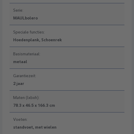
Serie:
MAULbolero
Speciale functies:
Hoedenplank, Schoenrek
Basismateriaal:
metaal
Garantiezeit:
2 jaar
Maten (lxbxh):
78.3 x 46.5 x 166.3 cm
Voeten:
standvoet, met wielen