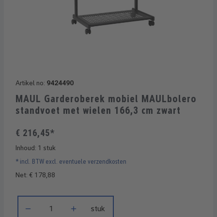
Artikel no:
9424490
MAUL Garderoberek mobiel MAULbolero
standvoet met wielen 166,3 cm zwart
€ 216,45*
Inhoud:
1 stuk
* incl. BTW excl. eventuele verzendkosten
Net: € 178,88
Producthoeveelheid: Voer de gewenste hoeveelheid in of gebru
stuk