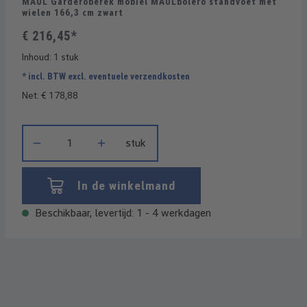
MAUL Garderoberek mobiel MAULbolero standvoet met
wielen 166,3 cm zwart
€ 216,45*
Inhoud:
1 stuk
* incl. BTW excl. eventuele verzendkosten
Net: € 178,88
Producthoeveelheid: Voer de gewenste hoeveelheid in of gebrui
stuk
In de winkelmand
Beschikbaar, levertijd: 1 - 4 werkdagen