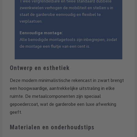
Twee vergrendelbare en twee standaard dubbele
zwenkwielen verhogen de mobiliteit en stellen u in
staat de garderobe eenvoudig en flexibel te
verplaatsen.
Eenvoudige montage:
Alle benodigde montagetools zijn inbegrepen, zodat
de montage een fluitje van een cent is.
Ontwerp en esthetiek
Deze modern minimalistische rekencast in zwart brengt
een hoogwaardige, aantrekkelijke uitstraling in elke
ruimte. De metaalcomponenten zijn speciaal
gepoedercoat, wat de garderobe een luxe afwerking
geeft.
Materialen en onderhoudstips