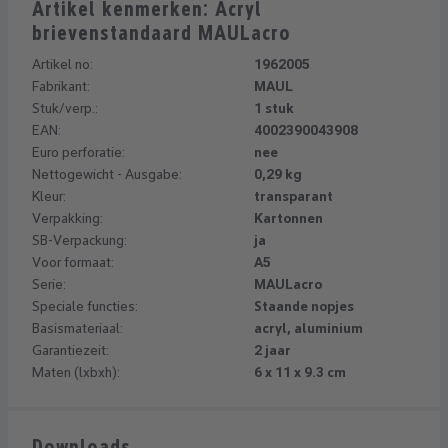
Artikel kenmerken: Acryl
brievenstandaard MAULacro
Artikel no:
1962005
Fabrikant:
MAUL
Stuk/verp.:
1 stuk
EAN:
4002390043908
Euro perforatie:
nee
Nettogewicht - Ausgabe:
0,29 kg
Kleur:
transparant
Verpakking:
Kartonnen
SB-Verpackung:
ja
Voor formaat:
A5
Serie:
MAULacro
Speciale functies:
Staande nopjes
Basismateriaal:
acryl, aluminium
Garantiezeit:
2 jaar
Maten (lxbxh):
6 x 11 x 9.3 cm
Downloads