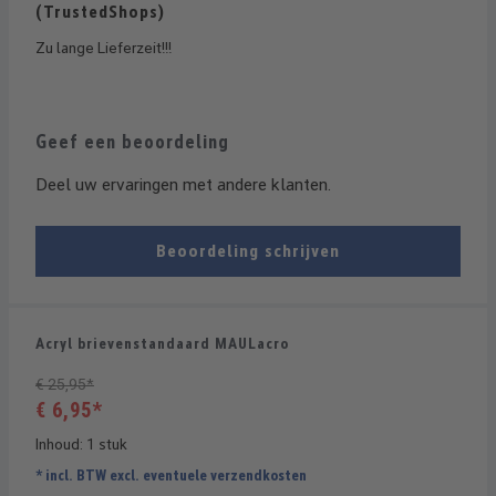
Recensie met een waardering van 1 van de 5 sterren
(TrustedShops)
Zu lange Lieferzeit!!!
Geef een beoordeling
Deel uw ervaringen met andere klanten.
Beoordeling schrijven
Acryl brievenstandaard MAULacro
€ 25,95*
€ 6,95*
Inhoud:
1 stuk
* incl. BTW excl. eventuele verzendkosten