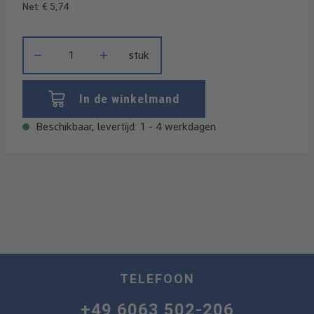
Net: € 5,74
Producthoeveelheid: Voer de gewenste hoeveelheid in of gebrui
stuk
In de winkelmand
Beschikbaar, levertijd: 1 - 4 werkdagen
TELEFOON
+49 6063 502-206