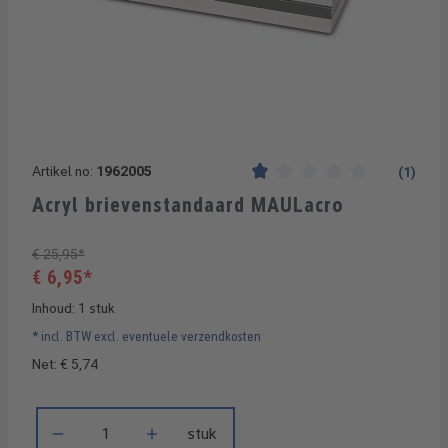
Artikel no:
1962005
(1)
Gemiddelde waardering van 1
Acryl brievenstandaard MAULacro
€ 25,95*
€ 6,95*
Inhoud:
1 stuk
* incl. BTW excl. eventuele verzendkosten
Net: € 5,74
Producthoeveelheid: Voer de gewenste hoeveelheid in of gebru
stuk