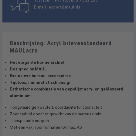
Telefoon:
+49 (0)6063 - 502 206
E-mail:
export@maul.de
Beschrijving: Acryl brievenstandaard
MAULacro
Het elegante kleine archief
Designed by MAUL
Exclusieve bureau-accessoires
Tijdloos, minimalistisch design
Esthetische combinatie van gepolijst acryl en geëloxeerd
aluminium
Hoogwaardige kwaliteit, doordachte functionaliteit
Zeer stabiel door het gewicht van de materiaalmix
Transparante noppen
Met één vak, voor formaten tot max. A5