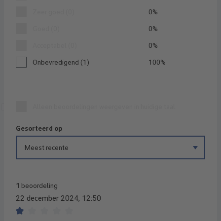
Zeer goed (0)
0%
Goed (0)
0%
Acceptabel (0)
0%
Onbevredigend (1)
100%
Alleen beoordelingen weergeven in huidige taal.
Gesorteerd op
1
beoordeling
22 december 2024, 12:50