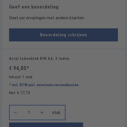
Geef een beoordeling
Deel uw ervaringen met andere klanten.
Beoordeling schrijven
Acryl ladenblok DIN A4, 3 laden
€ 94,05*
Inhoud:
1 stuk
* incl. BTW excl. eventuele verzendkosten
Net: € 77,73
Producthoeveelheid: Voer de gewenste hoeveelheid in of gebrui
stuk