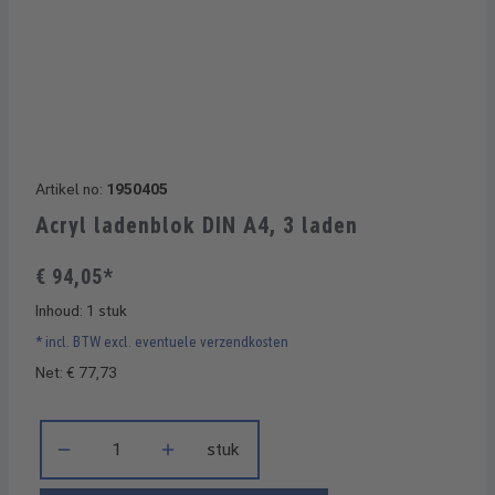
Artikel no:
1950405
Acryl ladenblok DIN A4, 3 laden
€ 94,05*
Inhoud:
1 stuk
* incl. BTW excl. eventuele verzendkosten
Net: € 77,73
Producthoeveelheid: Voer de gewenste hoeveelheid in of gebru
stuk