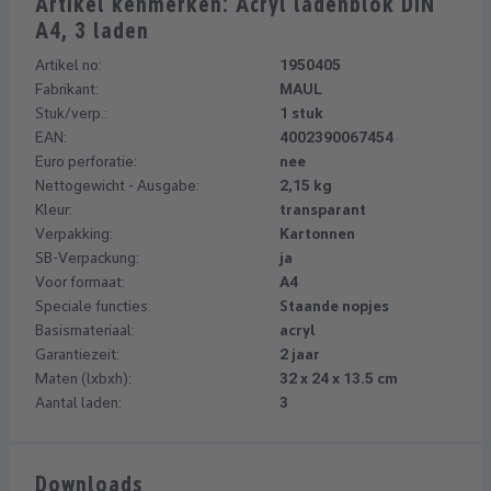
Artikel kenmerken: Acryl ladenblok DIN
A4, 3 laden
Artikel no:
1950405
Fabrikant:
MAUL
Stuk/verp.:
1 stuk
EAN:
4002390067454
Euro perforatie:
nee
Nettogewicht - Ausgabe:
2,15 kg
Kleur:
transparant
Verpakking:
Kartonnen
SB-Verpackung:
ja
Voor formaat:
A4
Speciale functies:
Staande nopjes
Basismateriaal:
acryl
Garantiezeit:
2 jaar
Maten (lxbxh):
32 x 24 x 13.5 cm
Aantal laden:
3
Downloads