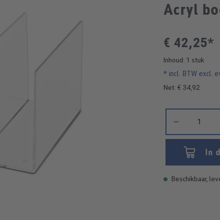
Acryl b
€ 42,25*
Inhoud:
1 stuk
* incl. BTW excl. 
Net: € 34,92
Producthoeveelhe
In 
Beschikbaar, leve