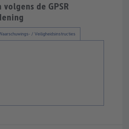
n volgens de GPSR
dening
Waarschuwings- / Veiligheidsinstructies