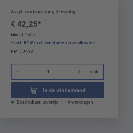
Acryl boekensteun, 3-voudig
€ 42,25*
Inhoud:
1 stuk
* incl. BTW excl. eventuele verzendkosten
Net: € 34,92
Producthoeveelheid: Voer de gewenste hoeveelheid in of gebru
stuk
In de winkelmand
Beschikbaar, levertijd: 1 - 4 werkdagen