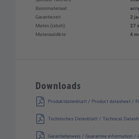
Basismateriaal:
acry
Garantiezeit:
2 ja
Maten (lxbxh):
27 
Materiaaldikte:
4 
Downloads
Produktdatenblatt / Product datasheet / Fi
Technisches Datenblatt / Technical Datash
Garantiehinweis / Guarantee information / A