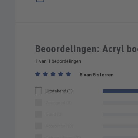
Beoordelingen: Acryl bo
1 van 1 beoordelingen
5 van 5 sterren
Gemiddelde waardering van 5 van 5 sterren
Uitstekend (1)
Zeer goed (0)
Goed (0)
Acceptabel (0)
Onbevredigend (0)