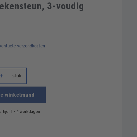
Gemiddelde waardering van 5 van 5 st
oekensteun, 3-voudig
eventuele verzendkosten
id: Voer de gewenste hoeveelheid in of gebruik de knoppen om de ho
stuk
de winkelmand
rtijd: 1 - 4 werkdagen