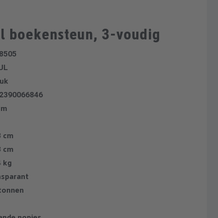
l boekensteun, 3-voudig
8505
UL
tuk
2390066846
cm
8 cm
8 cm
4 kg
nsparant
tonnen
ande nopjes