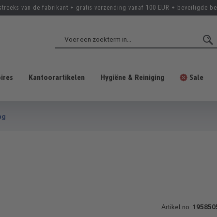
streeks van de fabrikant + gratis verzending vanaf 100 EUR + beveiligde be
ires
Kantoorartikelen
Hygiëne & Reiniging
Sale
ag
Artikel no:
195850