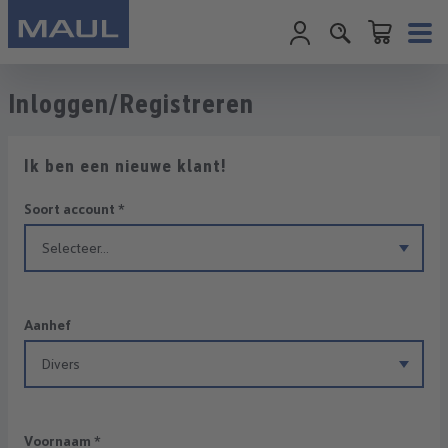
Winkelwagentje
Ga naar de hoofdinhoud
Inloggen/Registreren
Ik ben een nieuwe klant!
Persoonlijke informatie
Soort account
*
Aanhef
Voornaam
*