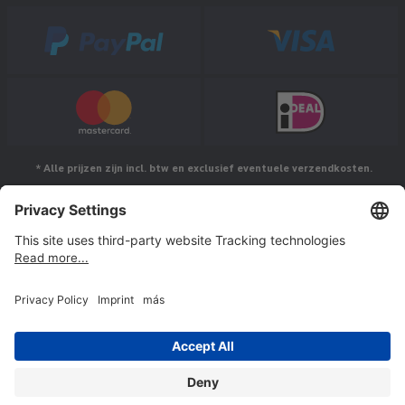
* Alle prijzen zijn incl. btw en exclusief eventuele verzendkosten.
Volg ons op
© Jakob Maul GmbH,
Jakob-Maul-Str. 17, 64732 Bad König, Duitsland
Imprint
AVV
Herroeping
Hier de overeenkomst herroepen
Privacyverklaring